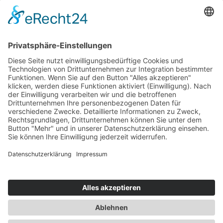
DE-ÖKO-022
D
eutsche Landwirtschaft
Login
Druckversion
|
Sitemap