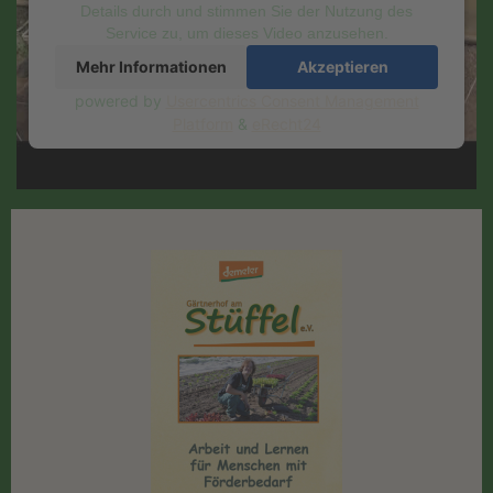
Details durch und stimmen Sie der Nutzung des
Service zu, um dieses Video anzusehen.
Mehr Informationen
Akzeptieren
powered by
Usercentrics Consent Management
Platform
&
eRecht24