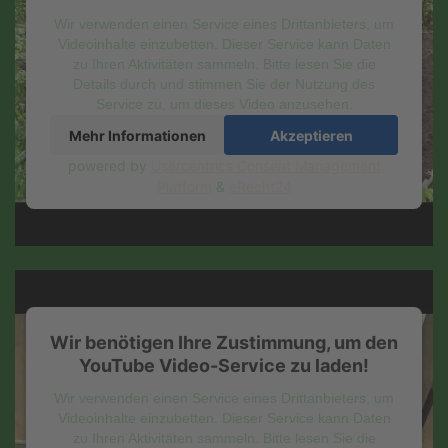
Wir verwenden einen Service eines Drittanbieters, um
Videoinhalte einzubetten. Dieser Service kann Daten
zu Ihren Aktivitäten sammeln. Bitte lesen Sie die
Details durch und stimmen Sie der Nutzung des
Service zu, um dieses Video anzusehen.
Mehr Informationen
Akzeptieren
powered by
Usercentrics Consent Management
Platform
&
eRecht24
Wir benötigen Ihre Zustimmung, um den
YouTube Video-Service zu laden!
Wir verwenden einen Service eines Drittanbieters, um
Videoinhalte einzubetten. Dieser Service kann Daten
zu Ihren Aktivitäten sammeln. Bitte lesen Sie die