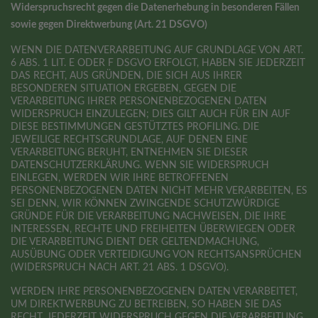
Widerspruchsrecht gegen die Datenerhebung in besonderen Fällen
sowie gegen Direktwerbung (Art. 21 DSGVO)
WENN DIE DATENVERARBEITUNG AUF GRUNDLAGE VON ART.
6 ABS. 1 LIT. E ODER F DSGVO ERFOLGT, HABEN SIE JEDERZEIT
DAS RECHT, AUS GRÜNDEN, DIE SICH AUS IHRER
BESONDEREN SITUATION ERGEBEN, GEGEN DIE
VERARBEITUNG IHRER PERSONENBEZOGENEN DATEN
WIDERSPRUCH EINZULEGEN; DIES GILT AUCH FÜR EIN AUF
DIESE BESTIMMUNGEN GESTÜTZTES PROFILING. DIE
JEWEILIGE RECHTSGRUNDLAGE, AUF DENEN EINE
VERARBEITUNG BERUHT, ENTNEHMEN SIE DIESER
DATENSCHUTZERKLÄRUNG. WENN SIE WIDERSPRUCH
EINLEGEN, WERDEN WIR IHRE BETROFFENEN
PERSONENBEZOGENEN DATEN NICHT MEHR VERARBEITEN, ES
SEI DENN, WIR KÖNNEN ZWINGENDE SCHUTZWÜRDIGE
GRÜNDE FÜR DIE VERARBEITUNG NACHWEISEN, DIE IHRE
INTERESSEN, RECHTE UND FREIHEITEN ÜBERWIEGEN ODER
DIE VERARBEITUNG DIENT DER GELTENDMACHUNG,
AUSÜBUNG ODER VERTEIDIGUNG VON RECHTSANSPRÜCHEN
(WIDERSPRUCH NACH ART. 21 ABS. 1 DSGVO).
WERDEN IHRE PERSONENBEZOGENEN DATEN VERARBEITET,
UM DIREKTWERBUNG ZU BETREIBEN, SO HABEN SIE DAS
RECHT, JEDERZEIT WIDERSPRUCH GEGEN DIE VERARBEITUNG