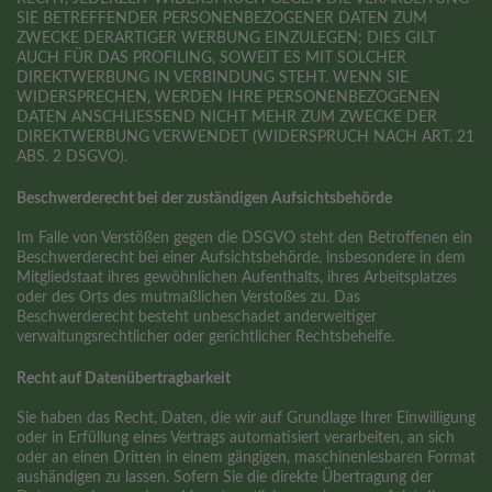
SIE BETREFFENDER PERSONENBEZOGENER DATEN ZUM
ZWECKE DERARTIGER WERBUNG EINZULEGEN; DIES GILT
AUCH FÜR DAS PROFILING, SOWEIT ES MIT SOLCHER
DIREKTWERBUNG IN VERBINDUNG STEHT. WENN SIE
WIDERSPRECHEN, WERDEN IHRE PERSONENBEZOGENEN
DATEN ANSCHLIESSEND NICHT MEHR ZUM ZWECKE DER
DIREKTWERBUNG VERWENDET (WIDERSPRUCH NACH ART. 21
ABS. 2 DSGVO).
Beschwerde­recht bei der zuständigen Aufsichts­behörde
Im Falle von Verstößen gegen die DSGVO steht den Betroffenen ein
Beschwerderecht bei einer Aufsichtsbehörde, insbesondere in dem
Mitgliedstaat ihres gewöhnlichen Aufenthalts, ihres Arbeitsplatzes
oder des Orts des mutmaßlichen Verstoßes zu. Das
Beschwerderecht besteht unbeschadet anderweitiger
verwaltungsrechtlicher oder gerichtlicher Rechtsbehelfe.
Recht auf Daten­übertrag­barkeit
Sie haben das Recht, Daten, die wir auf Grundlage Ihrer Einwilligung
oder in Erfüllung eines Vertrags automatisiert verarbeiten, an sich
oder an einen Dritten in einem gängigen, maschinenlesbaren Format
aushändigen zu lassen. Sofern Sie die direkte Übertragung der