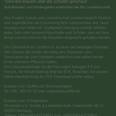
"Dem Bio-Bauern über die Schulter geschaut"
Schulklassen und Kindergärten entdecken die Bio Landwirtschaft.
Das Projekt Schule und Landwirtschaft veranschaulicht Kindern
und Jugendlichen die Entstehung ihrer Lebensmittel. Auf neun
ökologischen Höfen im Stadtgebiet Hamburg verteilt, erleben
jedes Jahr viele tausend Kita-Kinder und Schüler, was auf dem
Acker wächst und wie die Nutztiere artgerecht gehalten werden.
Der Gärtnerhof am Stüffel e.V. ist einer der beteiligten Betriebe.
Hier können die Kinder den Weg des Gemüses vom
Samenkorn bis zum Hofladen entdecken und selber bei der
Ernte und beim Pflanzen helfen.
Die Unkostenbeiträge für die Führungen betragen 5 € pro
Person, der Mindestbetrag liegt bei 80 €. Beachten Sie unsere
kleine Handreichung als PDF Download (siehe unten).
Kontakt zum Stüffel und Terminanfragen:
Tel. 040 - 604 00 10 oder solawi(at)stueffel.de
Kontakt zum Schulprojekt:
Ökomarkt e.V. Schule & Landwirtschaft, Osterstraße 58, D-
20259 Hamburg,
Telefon: +49-(0)40-43270600, Fax: +49-(0)40-43270602