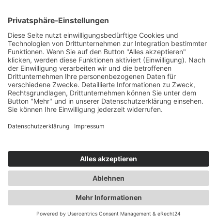
DE-ÖKO-022
D
eutsche Landwirtschaft
Login
Druckversion
|
Sitemap
Webansicht