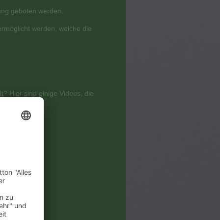
lung geboten werden.
ermöglicht werden, welche die
? Hier sind einige Videos, die
en
m
zu
s
um