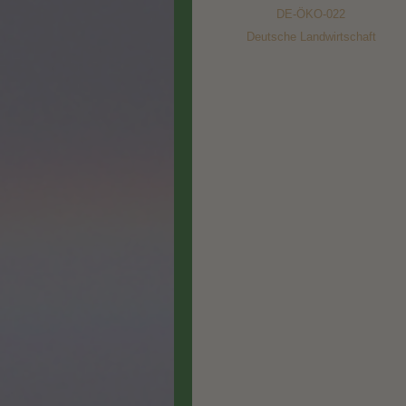
DE-ÖKO-022
D
eutsche Landwirtschaft