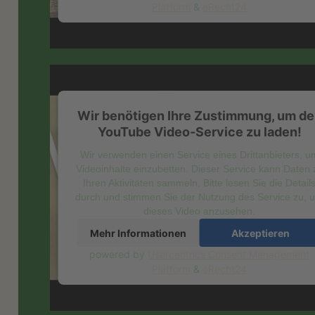
Platform
&
eRecht24
Wir benötigen Ihre Zustimmung, um d
YouTube Video-Service zu laden!
Wir verwenden einen Service eines Drittanbieters, u
Videoinhalte einzubetten. Dieser Service kann Daten 
Ihren Aktivitäten sammeln. Bitte lesen Sie die Detail
durch und stimmen Sie der Nutzung des Service zu, 
dieses Video anzusehen.
Mehr Informationen
Akzeptieren
powered by
Usercentrics Consent Management
Platform
&
eRecht24