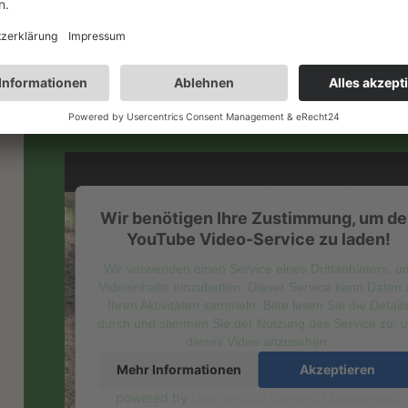
dieses Video anzusehen.
Mehr Informationen
Akzeptieren
powered by
Usercentrics Consent Management
Platform
&
eRecht24
Wir benötigen Ihre Zustimmung, um d
YouTube Video-Service zu laden!
Wir verwenden einen Service eines Drittanbieters, u
Videoinhalte einzubetten. Dieser Service kann Daten 
Ihren Aktivitäten sammeln. Bitte lesen Sie die Detail
durch und stimmen Sie der Nutzung des Service zu, 
dieses Video anzusehen.
Mehr Informationen
Akzeptieren
powered by
Usercentrics Consent Management