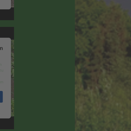
en
m
zu
s
um