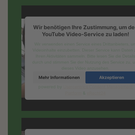
Wir benötigen Ihre Zustimmung, um d
YouTube Video-Service zu laden!
Wir verwenden einen Service eines Drittanbieters, u
Videoinhalte einzubetten. Dieser Service kann Daten 
Ihren Aktivitäten sammeln. Bitte lesen Sie die Detail
durch und stimmen Sie der Nutzung des Service zu, 
dieses Video anzusehen.
Mehr Informationen
Akzeptieren
powered by
Usercentrics Consent Management
Platform
&
eRecht24