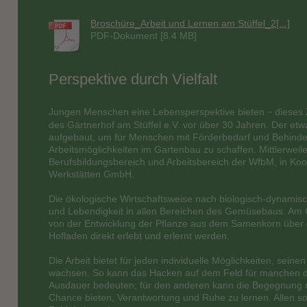
Broschüre_Arbeit und Lernen am Stüffel_2[...]
PDF-Dokument [8.4 MB]
Perspektive durch Vielfalt
Jungen Menschen eine Lebensperspektive bieten
dieses 
–
des Gärtnerhof am Stüffel e.V. vor über 30 Jahren. Der et
aufgebaut, um für Menschen mit Förderbedarf und Behind
Arbeitsmöglichkeiten im Gartenbau zu schaffen. Mittlerweile q
Berufsbildungsbereich und Arbeitsbereich der WfbM, in Koo
Werkstätten GmbH.
Die ökologische Wirtschaftsweise nach biologisch-dynamische
und Lebendigkeit in allen Bereichen des Gemüsebaus. Am
von der Entwicklung der Pflanze aus dem Samenkorn über d
Hofladen direkt erlebt und erlernt werden.
Die Arbeit bietet für jeden individuelle Möglichkeiten, sein
wachsen. So kann das Hacken auf dem Feld für manchen de
Ausdauer bedeuten; für den anderen kann die Begegnung m
Chance bieten, Verantwortung und Ruhe zu lernen. Allen sol