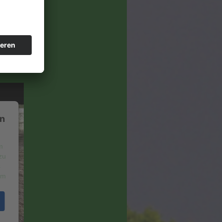
en
m
zu
s
um