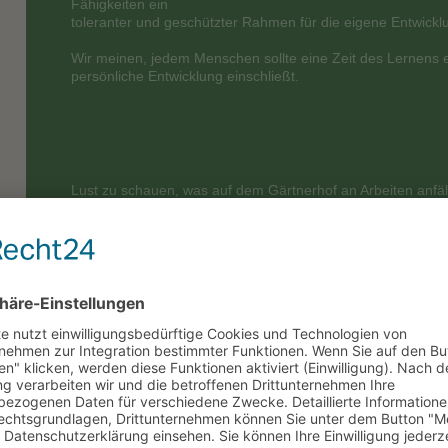
Fähigkeiten ein
toleranter und geschützter Rahmen für die eigene Entwick
Wir meinen, jedem Menschen sollte eine Zeit des Lernens 
persönliche Entwicklung einschließt.
Lust zu schauen, was auf dem Gärtnerhof an Arbeiten anfällt
unsere Stüffel Mitarbeiter*innen aufgenommen haben.
Wir benötigen Ihre Zustimmung, um d
YouTube Video-Service zu laden!
Wir verwenden einen Service eines Drittanbieters, u
Videoinhalte einzubetten. Dieser Service kann Daten 
Ihren Aktivitäten sammeln. Bitte lesen Sie die Detail
durch und stimmen Sie der Nutzung des Service zu, 