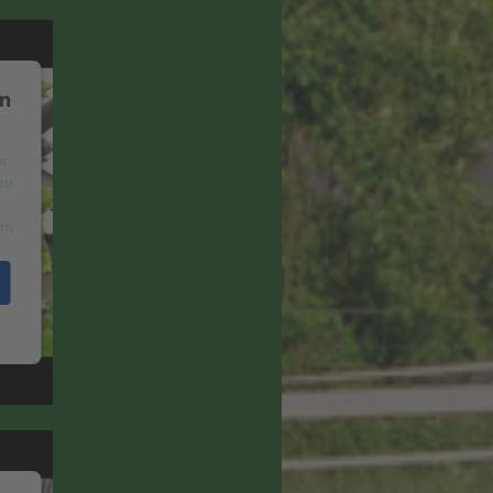
en
m
zu
s
um